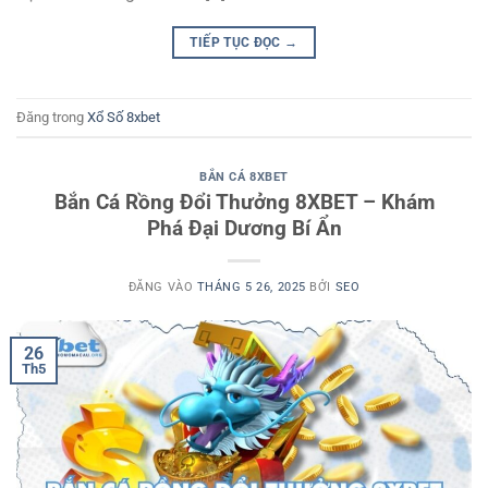
TIẾP TỤC ĐỌC
→
Đăng trong
Xổ Số 8xbet
BẮN CÁ 8XBET
Bắn Cá Rồng Đổi Thưởng 8XBET – Khám
Phá Đại Dương Bí Ẩn
ĐĂNG VÀO
THÁNG 5 26, 2025
BỞI
SEO
26
Th5