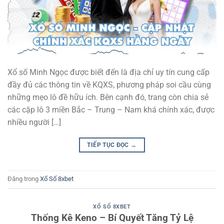
Xổ số Minh Ngọc được biết đến là địa chỉ uy tín cung cấp
đầy đủ các thông tin về KQXS, phương pháp soi cầu cùng
những mẹo lô đề hữu ích. Bên cạnh đó, trang còn chia sẻ
các cặp lô 3 miền Bắc – Trung – Nam khá chính xác, được
nhiều người […]
TIẾP TỤC ĐỌC
→
Đăng trong
Xổ Số 8xbet
XỔ SỐ 8XBET
Thống Kê Keno – Bí Quyết Tăng Tỷ Lệ