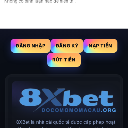
Không có bình luận nào để hiển thị.
ĐĂNG NHẬP
ĐĂNG KÝ
NẠP TIỀN
RÚT TIỀN
8XBet là nhà cái quốc tế được cấp phép hoạt