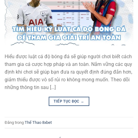
Hiểu được luật cá độ bóng đá sẽ giúp người chơi biết cách
tham gia cá cược hợp pháp và an toàn. Nắm vững các quy
định khi chơi sẽ giúp bạn đưa ra quyết định đúng đắn hơn,
giảm thiểu được vô số rủi ro không mong muốn. Theo dõi
những thông tin sau […]
TIẾP TỤC ĐỌC
→
Đăng trong
Thể Thao 8xbet