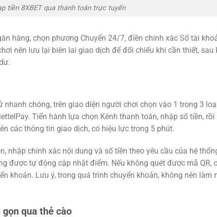
p tiền 8XBET qua thanh toán trực tuyến
gân hàng, chọn phương Chuyển 24/7, điền chính xác Số tài kho
i nên lưu lại biên lai giao dịch để đối chiếu khi cần thiết, sau 
 dư.
ử nhanh chóng, trên giao diện người chơi chọn vào 1 trong 3 loại
telPay. Tiến hành lựa chọn Kênh thanh toán, nhập số tiền, rồi
ên các thông tin giao dịch, có hiệu lực trong 5 phút.
n, nhập chính xác nội dung và số tiền theo yêu cầu của hệ thốn
không được tự động cập nhật điểm. Nếu không quét được mã QR, 
ển khoản. Lưu ý, trong quá trình chuyển khoản, không nên làm 
 gọn qua thẻ cào