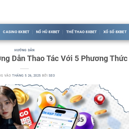
CASINO 8XBET
NỔ HŨ 8XBET
THỂ THAO 8XBET
XỔ SỐ 8XBET
HƯỚNG DẪN
ng Dẫn Thao Tác Với 5 Phương Thức
NG VÀO
THÁNG 5 26, 2025
BỞI
SEO