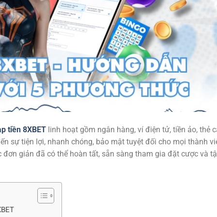
ạp tiền 8XBET
linh hoạt gồm ngân hàng, ví điện tử, tiền ảo, thẻ 
ến sự tiện lợi, nhanh chóng, bảo mật tuyệt đối cho mọi thành vi
c đơn giản đã có thể hoàn tất, sẵn sàng tham gia đặt cược và t
8XBET