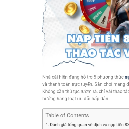
Nhà cái hiện đang hỗ trợ 5 phương thức
n
và thanh toán trực tuyến. Sân chơi mang đ
Không cần thủ tục rườm rà, chỉ vài thao tá
hưởng hàng loạt ưu đãi hấp dẫn.
Table of Contents
Đánh giá tổng quan về dịch vụ nạp tiền 