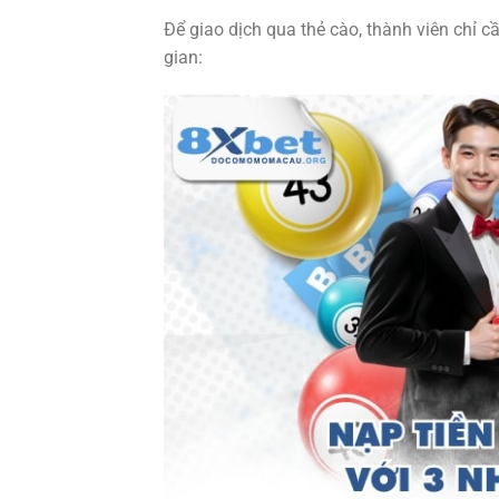
Để giao dịch qua thẻ cào, thành viên chỉ
gian: